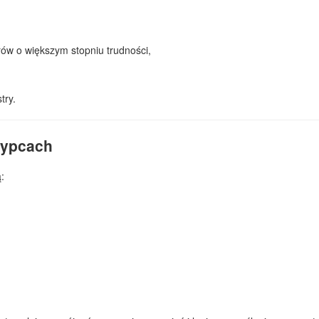
rów o większym stopniu trudności,
try.
zypcach
: