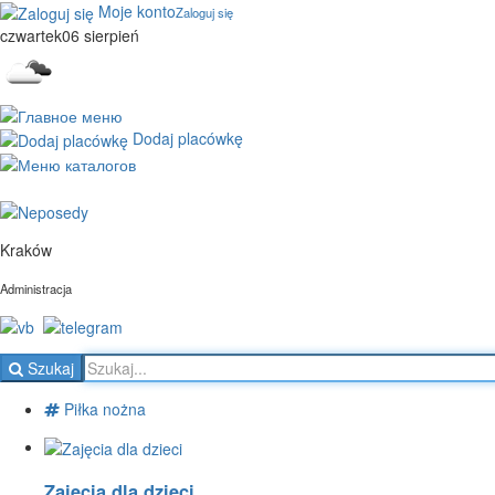
Moje konto
Zaloguj się
czwartek
06 sierpień
o
25
C
zachmurzenie duże
Dodaj placówkę
Kraków
Administracja
Szukaj
Piłka nożna
Zajęcia dla dzieci