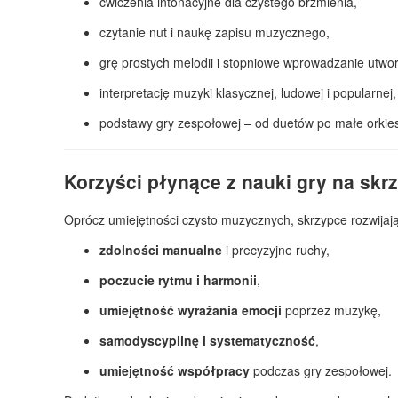
ćwiczenia intonacyjne dla czystego brzmienia,
czytanie nut i naukę zapisu muzycznego,
grę prostych melodii i stopniowe wprowadzanie utwo
interpretację muzyki klasycznej, ludowej i popularnej,
podstawy gry zespołowej – od duetów po małe orkies
Korzyści płynące z nauki gry na skr
Oprócz umiejętności czysto muzycznych, skrzypce rozwijają
zdolności manualne
i precyzyjne ruchy,
poczucie rytmu i harmonii
,
umiejętność wyrażania emocji
poprzez muzykę,
samodyscyplinę i systematyczność
,
umiejętność współpracy
podczas gry zespołowej.