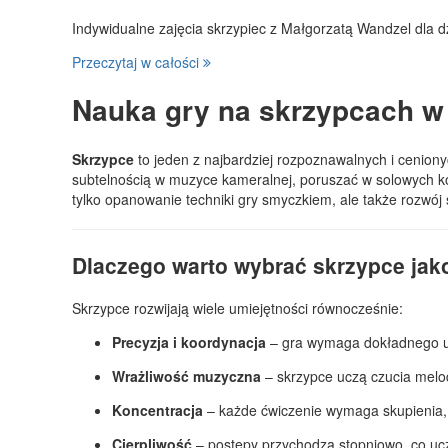
Indywidualne zajęcia skrzypiec z Małgorzatą Wandzel dla d
Przeczytaj w całości
Nauka gry na skrzypcach w 
Skrzypce
to jeden z najbardziej rozpoznawalnych i cenion
subtelnością w muzyce kameralnej, poruszać w solowych kon
tylko opanowanie techniki gry smyczkiem, ale także rozwój s
Dlaczego warto wybrać skrzypce jak
Skrzypce rozwijają wiele umiejętności równocześnie:
Precyzja i koordynacja
– gra wymaga dokładnego ust
Wrażliwość muzyczna
– skrzypce uczą czucia melod
Koncentracja
– każde ćwiczenie wymaga skupienia, b
Cierpliwość
– postępy przychodzą stopniowo, co ucz