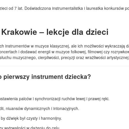
zieci od 7 lat. Doświadczona instrumentalistka i laureatka konkursów
Krakowie – lekcje dla dzieci
ych instrumentów w muzyce klasycznej, ale ich możliwości wykraczają 
certach i dodawać energii w muzyce folkowej, filmowej czy rozrywkowe
łuchu muzycznego, cierpliwości, precyzji oraz wrażliwości artystycznej
o pierwszy instrument dziecka?
awienia palców i synchronizacji ruchów lewej i prawej ręki.
ii, niuansów dynamicznych i intonacyjnych.
y dźwięk był czysty i harmonijny.
y wytrwałości w dążeniu do celu.