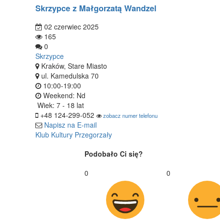
Skrzypce z Małgorzatą Wandzel
02 czerwiec 2025
165
0
Skrzypce
Kraków, Stare Miasto
ul. Kamedulska 70
10:00-19:00
Weekend: Nd
Wiek:
7 - 18 lat
+48 124-299-052
zobacz numer telefonu
Napisz na E-mail
Klub Kultury Przegorzały
Podobało Ci się?
0
0