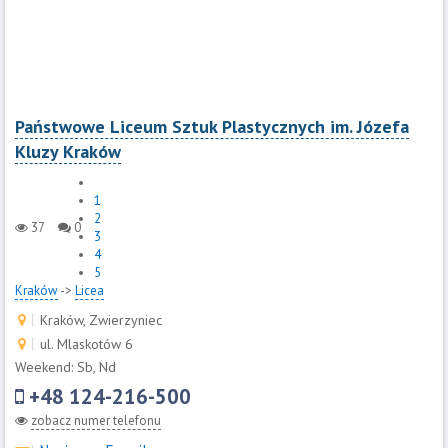
Państwowe Liceum Sztuk Plastycznych im. Józefa
Kluzy Kraków
1
2
37
0
3
4
5
Kraków
->
Licea
Kraków, Zwierzyniec
ul. Mlaskotów 6
Weekend: Sb, Nd
+48 124-216-500
zobacz numer telefonu