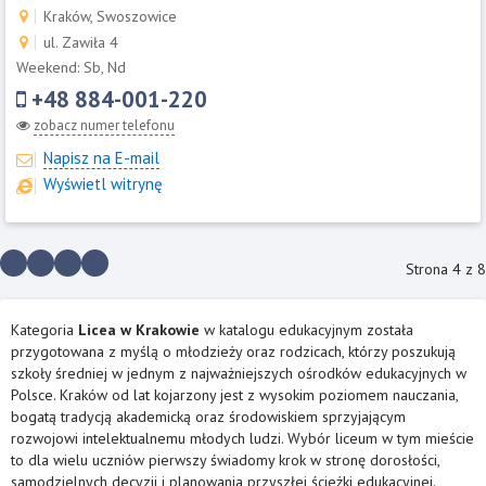
Kraków, Swoszowice
ul. Zawiła 4
Weekend: Sb, Nd
+48 884-001-220
zobacz numer telefonu
Napisz na E-mail
Wyświetl witrynę
Strona 4 z 8
Kategoria
Licea w Krakowie
w katalogu edukacyjnym została
przygotowana z myślą o młodzieży oraz rodzicach, którzy poszukują
szkoły średniej w jednym z najważniejszych ośrodków edukacyjnych w
Polsce. Kraków od lat kojarzony jest z wysokim poziomem nauczania,
bogatą tradycją akademicką oraz środowiskiem sprzyjającym
rozwojowi intelektualnemu młodych ludzi. Wybór liceum w tym mieście
to dla wielu uczniów pierwszy świadomy krok w stronę dorosłości,
samodzielnych decyzji i planowania przyszłej ścieżki edukacyjnej.