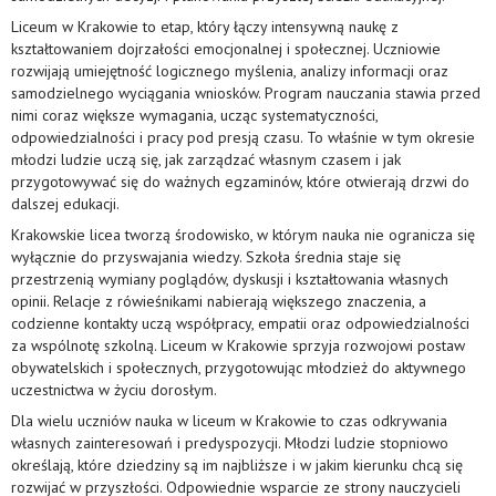
Liceum w Krakowie to etap, który łączy intensywną naukę z
kształtowaniem dojrzałości emocjonalnej i społecznej. Uczniowie
rozwijają umiejętność logicznego myślenia, analizy informacji oraz
samodzielnego wyciągania wniosków. Program nauczania stawia przed
nimi coraz większe wymagania, ucząc systematyczności,
odpowiedzialności i pracy pod presją czasu. To właśnie w tym okresie
młodzi ludzie uczą się, jak zarządzać własnym czasem i jak
przygotowywać się do ważnych egzaminów, które otwierają drzwi do
dalszej edukacji.
Krakowskie licea tworzą środowisko, w którym nauka nie ogranicza się
wyłącznie do przyswajania wiedzy. Szkoła średnia staje się
przestrzenią wymiany poglądów, dyskusji i kształtowania własnych
opinii. Relacje z rówieśnikami nabierają większego znaczenia, a
codzienne kontakty uczą współpracy, empatii oraz odpowiedzialności
za wspólnotę szkolną. Liceum w Krakowie sprzyja rozwojowi postaw
obywatelskich i społecznych, przygotowując młodzież do aktywnego
uczestnictwa w życiu dorosłym.
Dla wielu uczniów nauka w liceum w Krakowie to czas odkrywania
własnych zainteresowań i predyspozycji. Młodzi ludzie stopniowo
określają, które dziedziny są im najbliższe i w jakim kierunku chcą się
rozwijać w przyszłości. Odpowiednie wsparcie ze strony nauczycieli