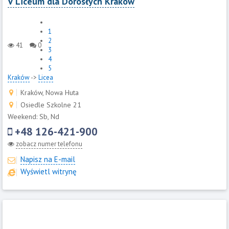
V Liceum dla Dorosłych Kraków
1
2
41
0
3
4
5
Kraków
->
Licea
Kraków, Nowa Huta
Osiedle Szkolne 21
Weekend: Sb, Nd
+48 126-421-900
zobacz numer telefonu
Napisz na E-mail
Wyświetl witrynę