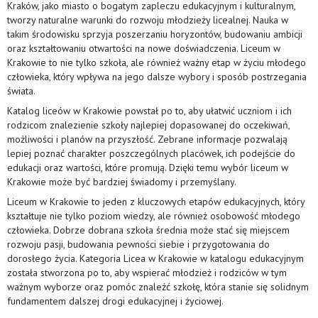
Kraków, jako miasto o bogatym zapleczu edukacyjnym i kulturalnym,
tworzy naturalne warunki do rozwoju młodzieży licealnej. Nauka w
takim środowisku sprzyja poszerzaniu horyzontów, budowaniu ambicji
oraz kształtowaniu otwartości na nowe doświadczenia. Liceum w
Krakowie to nie tylko szkoła, ale również ważny etap w życiu młodego
człowieka, który wpływa na jego dalsze wybory i sposób postrzegania
świata.
Katalog liceów w Krakowie powstał po to, aby ułatwić uczniom i ich
rodzicom znalezienie szkoły najlepiej dopasowanej do oczekiwań,
możliwości i planów na przyszłość. Zebrane informacje pozwalają
lepiej poznać charakter poszczególnych placówek, ich podejście do
edukacji oraz wartości, które promują. Dzięki temu wybór liceum w
Krakowie może być bardziej świadomy i przemyślany.
Liceum w Krakowie to jeden z kluczowych etapów edukacyjnych, który
kształtuje nie tylko poziom wiedzy, ale również osobowość młodego
człowieka. Dobrze dobrana szkoła średnia może stać się miejscem
rozwoju pasji, budowania pewności siebie i przygotowania do
dorosłego życia. Kategoria Licea w Krakowie w katalogu edukacyjnym
została stworzona po to, aby wspierać młodzież i rodziców w tym
ważnym wyborze oraz pomóc znaleźć szkołę, która stanie się solidnym
fundamentem dalszej drogi edukacyjnej i życiowej.