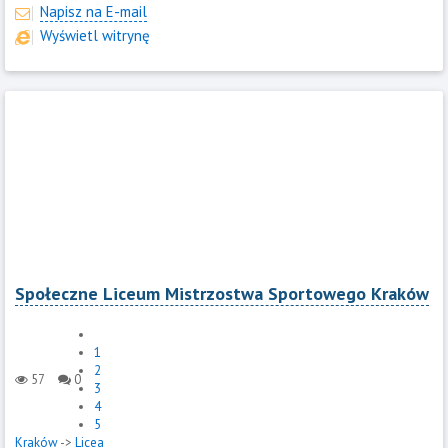
Napisz na E-mail
Wyświetl witrynę
Społeczne Liceum Mistrzostwa Sportowego Kraków
1
2
57
0
3
4
5
Kraków
->
Licea