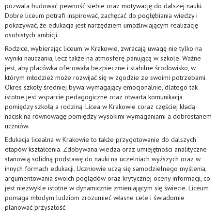
pozwala budować pewność siebie oraz motywację do dalszej nauki.
Dobre liceum potrafi inspirować, zachęcać do pogłębiania wiedzy i
pokazywać, że edukacja jest narzędziem umożliwiającym realizację
osobistych ambicji.
Rodzice, wybierając liceum w Krakowie, zwracają uwagę nie tylko na
wyniki nauczania, lecz także na atmosferę panującą w szkole. Ważne
jest, aby placówka oferowała bezpieczne i stabilne środowisko, w
którym młodzież może rozwijać się w zgodzie ze swoimi potrzebami.
Okres szkoły średniej bywa wymagający emocjonalnie, dlatego tak
istotne jest wsparcie pedagogiczne oraz otwarta komunikacja
pomiędzy szkołą a rodziną. Licea w Krakowie coraz częściej kładą
nacisk na równowagę pomiędzy wysokimi wymaganiami a dobrostanem
uczniów.
Edukacja licealna w Krakowie to także przygotowanie do dalszych
etapów kształcenia. Zdobywana wiedza oraz umiejętności analityczne
stanowią solidną podstawę do nauki na uczelniach wyższych oraz w
innych formach edukacji. Uczniowie uczą się samodzielnego myślenia,
argumentowania swoich poglądów oraz krytycznej oceny informacji, co
jest niezwykle istotne w dynamicznie zmieniającym się świecie. Liceum
pomaga młodym ludziom zrozumieć własne cele i świadomie
planować przyszłość.