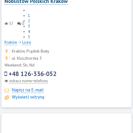
Noblistów Polskich Kraków
1
2
57
0
3
4
5
Kraków
->
Licea
Kraków, Prądnik Biały
ul. Kluczborska 3
Weekend: Sb, Nd
+48 126-336-052
zobacz numer telefonu
Napisz na E-mail
Wyświetl witrynę