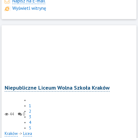
Napisz na E-mail
Wyświetl witrynę
Niepubliczne Liceum Wolna Szkoła Kraków
1
2
44
0
3
4
5
Kraków
->
Licea