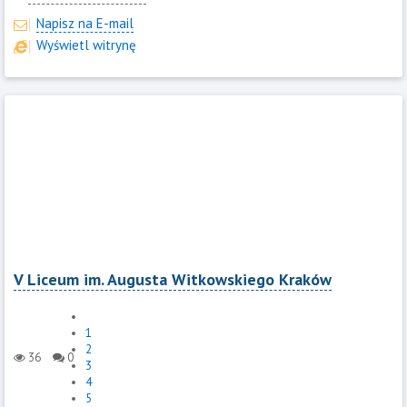
Napisz na E-mail
Wyświetl witrynę
V Liceum im. Augusta Witkowskiego Kraków
1
2
36
0
3
4
5