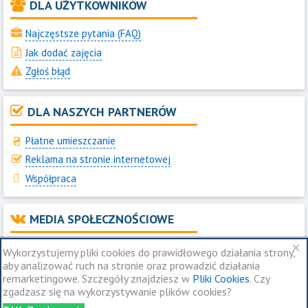
DLA UŻYTKOWNIKÓW
Najczęstsze pytania (FAQ)
Jak dodać zajęcia
Zgłoś błąd
DLA NASZYCH PARTNERÓW
Płatne umieszczanie
Reklama na stronie internetowej
Współpraca
MEDIA SPOŁECZNOŚCIOWE
×
Jesteśmy na Instagram
Wykorzystujemy pliki cookies do prawidłowego działania strony,
aby analizować ruch na stronie oraz prowadzić działania
Jesteśmy na Facebook
remarketingowe. Szczegóły znajdziesz w
Pliki Cookies
. Czy
Jesteśmy na Telegram
zgadzasz się na wykorzystywanie plików cookies?