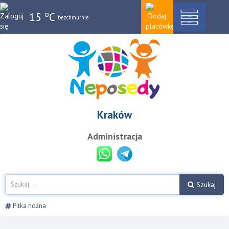
o
15
C
bezchmurnie
Kraków
Administracja
Szukaj
Piłka nożna