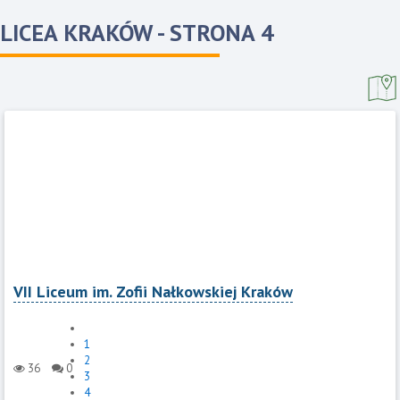
LICEA KRAKÓW
- STRONA 4
VII Liceum im. Zofii Nałkowskiej Kraków
1
2
36
0
3
4