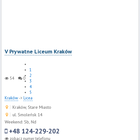
V Prywatne Liceum Kraków
1
2
54
0
3
4
5
Kraków
->
Licea
Kraków, Stare Miasto
ul. Smoleńsk 14
Weekend: Sb, Nd
+48 124-229-202
zobacz numer telefonu