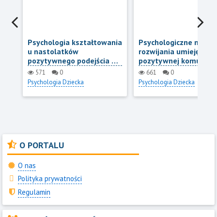
Psychologia kształtowania
Psychologiczne meto
u nastolatków
rozwijania umiejętnośc
pozytywnego podejścia do
pozytywnej komunikac
swoich zainteresowań i
nastolatków
571
0
661
0
pasji
Psychologia Dziecka
Psychologia Dziecka
O PORTALU
O nas
Polityka prywatności
Regulamin