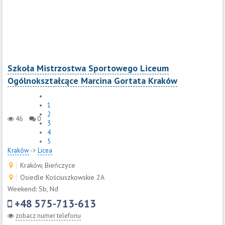
Szkoła Mistrzostwa Sportowego Liceum
Ogólnokształcące Marcina Gortata Kraków
1
2
46
0
3
4
5
Kraków
->
Licea
Kraków, Bieńczyce
Osiedle Kościuszkowskie 2A
Weekend: Sb, Nd
+48 575-713-613
zobacz numer telefonu