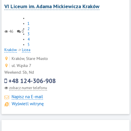
VI Liceum im. Adama Mickiewicza Kraków
1
2
46
0
3
4
5
Kraków
->
Licea
Kraków, Stare Miasto
ul. Wąska 7
Weekend: Sb, Nd
+48 124-306-908
zobacz numer telefonu
Napisz na E-mail
Wyświetl witrynę