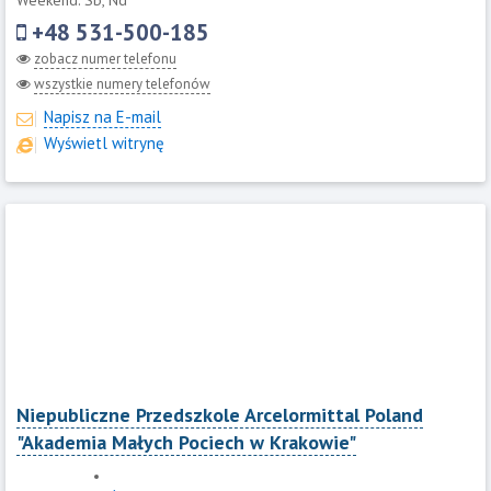
Weekend: Sb, Nd
+48 531-500-185
zobacz numer telefonu
wszystkie numery telefonów
Napisz na E-mail
Wyświetl witrynę
Niepubliczne Przedszkole Arcelormittal Poland
"Akademia Małych Pociech w Krakowie"