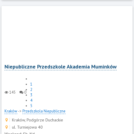
Niepubliczne Przedszkole Akademia Muminków
1
2
145
0
3
4
5
Kraków
->
Przedszkola Niepubliczne
Kraków, Podgórze Duchackie
ul. Turniejowa 40