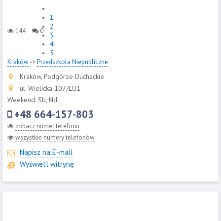
1
2
144
0
3
4
5
Kraków
->
Przedszkola Niepubliczne
Kraków, Podgórze Duchackie
ul. Wielicka 107/LU1
Weekend: Sb, Nd
+48 664-157-803
zobacz numer telefonu
wszystkie numery telefonów
Napisz na E-mail
Wyświetl witrynę