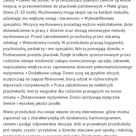
zalety: • Łatwo się dostać. W przedszkolach płatnych zawsze są wolne
miejsca, w przeciwieństwie do placówek państwowych. • Małe grupy
dzieci (5-10 osób). Wychowawcy mogą skupić się na każdym maluchu,
udzielając mu większej uwagi i staranności. • Wykwalifikowani
specjaliści. Wszyscy wychowawcy posiadają wyższe wykształcenie, duże
doświadczenie w pracy z dziećmi oraz stosują innowacyjne metody
wychowawcze. Przed zatrudnieniem przechodzą przez staranną
selekcję. • Wielostronny rozwój. W przedszkolu pracują logopedzi,
psycholodzy, pediatrzy i inni specjaliści, którzy pomagają dziecku. •
Podniesienie prestiżu placówki. Dzięki środkom sponsorowanym przez
rodziców istnieje możliwość zakupu nowoczesnego sprzętu, zabawek,
wyposażenia wnętrza oraz zapewnienia dzieciom pełnowartościowego
wyżywienia. • Dodatkowe usługi. Dzieci uczą się języków obcych,
uczęszczają na zajęcia fitnessowe, biorą udział w różnorodnych
imprezach rozrywkowych. • Praca całodobowa (w niektórych
placówkach). Jest to wygodne dla rodziców pracujących na nocne
zmiany. • Zbilansowane wyżywienie. Dzieci spożywają wyłącznie
świeże i wysokiej jakości posiłki.
Wiele przedszkoli ma swoje własne strony internetowe, gdzie można
zapoznać się z charakterystyką ich działalności, harmonogramem,
cenami i podjąć odpowiednie decyzje. Jeśli w prywatnym przedszkolu
jest ciepło, czysto i przytulnie, a dziecko otaczane jest opieką i miłością,