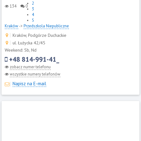
2
134
0
3
4
5
Kraków
->
Przedszkola Niepubliczne
Kraków, Podgórze Duchackie
ul. Łużycka 42/45
Weekend: Sb, Nd
+48 814-991-41_
zobacz numer telefonu
wszystkie numery telefonów
Napisz na E-mail