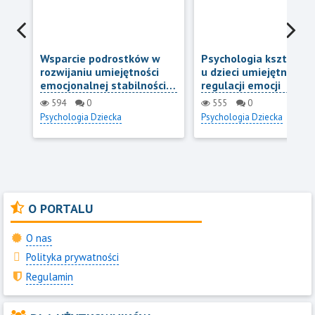
Wsparcie podrostków w
Psychologia kształto
rozwijaniu umiejętności
u dzieci umiejętności
emocjonalnej stabilności i
regulacji emocji
odporności
594
0
555
0
Psychologia Dziecka
Psychologia Dziecka
O PORTALU
O nas
Polityka prywatności
Regulamin