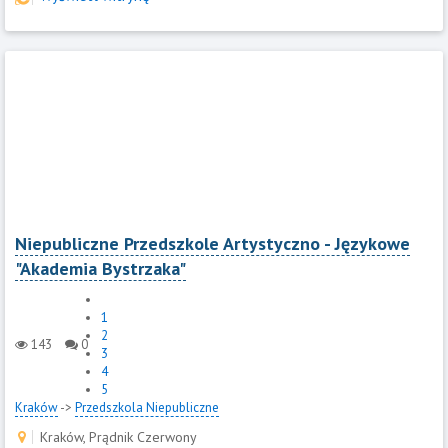
Niepubliczne Przedszkole Artystyczno - Językowe
"Akademia Bystrzaka"
1
2
143
0
3
4
5
Kraków
->
Przedszkola Niepubliczne
Kraków, Prądnik Czerwony