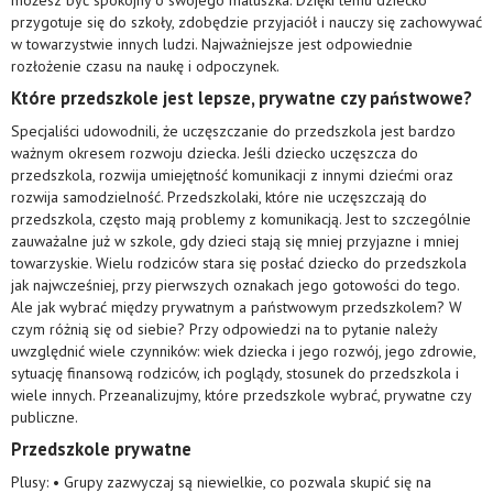
możesz być spokojny o swojego maluszka. Dzięki temu dziecko
przygotuje się do szkoły, zdobędzie przyjaciół i nauczy się zachowywać
w towarzystwie innych ludzi. Najważniejsze jest odpowiednie
rozłożenie czasu na naukę i odpoczynek.
Które przedszkole jest lepsze, prywatne czy państwowe?
Specjaliści udowodnili, że uczęszczanie do przedszkola jest bardzo
ważnym okresem rozwoju dziecka. Jeśli dziecko uczęszcza do
przedszkola, rozwija umiejętność komunikacji z innymi dziećmi oraz
rozwija samodzielność. Przedszkolaki, które nie uczęszczają do
przedszkola, często mają problemy z komunikacją. Jest to szczególnie
zauważalne już w szkole, gdy dzieci stają się mniej przyjazne i mniej
towarzyskie. Wielu rodziców stara się posłać dziecko do przedszkola
jak najwcześniej, przy pierwszych oznakach jego gotowości do tego.
Ale jak wybrać między prywatnym a państwowym przedszkolem? W
czym różnią się od siebie? Przy odpowiedzi na to pytanie należy
uwzględnić wiele czynników: wiek dziecka i jego rozwój, jego zdrowie,
sytuację finansową rodziców, ich poglądy, stosunek do przedszkola i
wiele innych. Przeanalizujmy, które przedszkole wybrać, prywatne czy
publiczne.
Przedszkole prywatne
Plusy: • Grupy zazwyczaj są niewielkie, co pozwala skupić się na