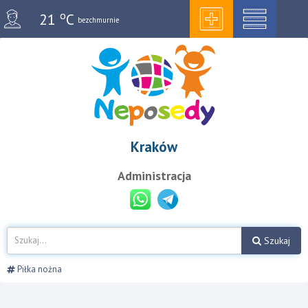
o
21
C
bezchmurnie
Kraków
Administracja
Szukaj
Piłka nożna