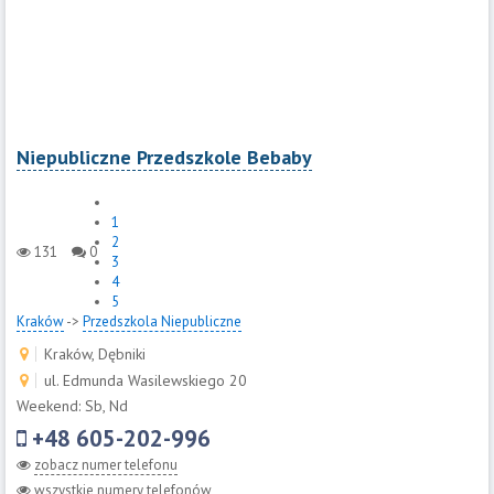
Niepubliczne Przedszkole Bebaby
1
2
131
0
3
4
5
Kraków
->
Przedszkola Niepubliczne
Kraków, Dębniki
ul. Edmunda Wasilewskiego 20
Weekend: Sb, Nd
+48 605-202-996
zobacz numer telefonu
wszystkie numery telefonów