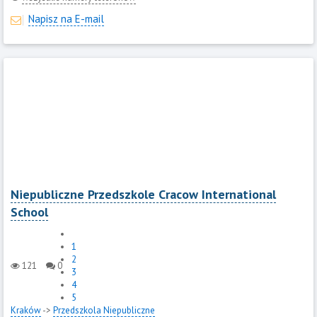
Napisz na E-mail
Niepubliczne Przedszkole Cracow International
School
1
2
121
0
3
4
5
Kraków
->
Przedszkola Niepubliczne