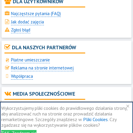
DLA UŻYTKOWNIKÓW
Najczęstsze pytania (FAQ)
Jak dodać zajęcia
Zgłoś błąd
DLA NASZYCH PARTNERÓW
Płatne umieszczanie
Reklama na stronie internetowej
Współpraca
MEDIA SPOŁECZNOŚCIOWE
×
Jesteśmy na Instagram
Wykorzystujemy pliki cookies do prawidłowego działania strony,
aby analizować ruch na stronie oraz prowadzić działania
Jesteśmy na Facebook
remarketingowe. Szczegóły znajdziesz w
Pliki Cookies
. Czy
Jesteśmy na Telegram
zgadzasz się na wykorzystywanie plików cookies?