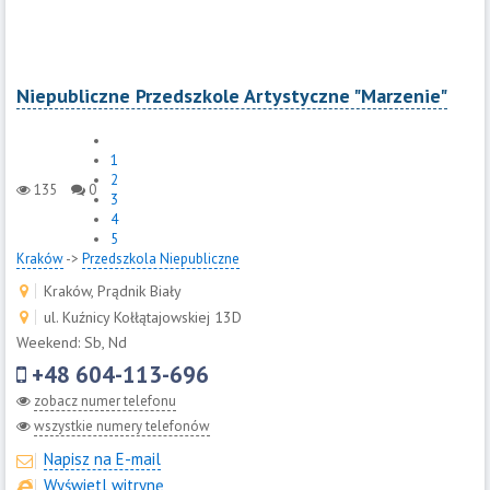
Niepubliczne Przedszkole Artystyczne "Marzenie"
1
2
135
0
3
4
5
Kraków
->
Przedszkola Niepubliczne
Kraków, Prądnik Biały
ul. Kuźnicy Kołłątajowskiej 13D
Weekend: Sb, Nd
+48 604-113-696
zobacz numer telefonu
wszystkie numery telefonów
Napisz na E-mail
Wyświetl witrynę