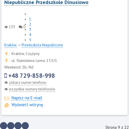
Niepubliczne Przedszkole Dinusiowo
1
2
133
0
3
4
5
Kraków
->
Przedszkola Niepubliczne
Kraków, Czyżyny
ul. Stanisława Lema 17/U1
Weekend: Sb, Nd
+48 729-858-998
zobacz numer telefonu
wszystkie numery telefonów
Napisz na E-mail
Wyświetl witrynę
Strona 9 z 22