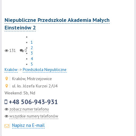
Niepubliczne Przedszkole Akademia Małych
Einsteinów 2
1
2
131
0
3
4
5
Kraków
->
Przedszkola Niepubliczne
Kraków, Mistrzejowice
ul. ks. Józefa Kurzei 2/U4
Weekend: Sb, Nd
+48 506-943-931
zobacz numer telefonu
wszystkie numery telefonów
Napisz na E-mail