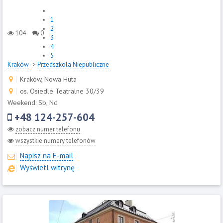
1
2
104
0
3
4
5
Kraków
->
Przedszkola Niepubliczne
Kraków, Nowa Huta
os. Osiedle Teatralne 30/39
Weekend: Sb, Nd
+48 124-257-604
zobacz numer telefonu
wszystkie numery telefonów
Napisz na E-mail
Wyświetl witrynę