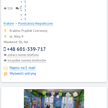
1
2
116
0
3
4
5
Kraków
->
Przedszkola Niepubliczne
Kraków, Prądnik Czerwony
ul. Aliny 9
Weekend: Sb, Nd
+48 601-339-717
zobacz numer telefonu
wszystkie numery telefonów
Napisz na E-mail
Wyświetl witrynę