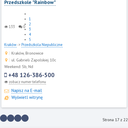
Przedszkole "Rainbow"
1
2
133
0
3
4
5
Kraków
->
Przedszkola Niepubliczne
Kraków, Bronowice
ul. Gabrieli Zapolskiej 10c
Weekend: Sb, Nd
+48 126-386-500
zobacz numer telefonu
Napisz na E-mail
Wyświetl witrynę
Strona 17 z 22