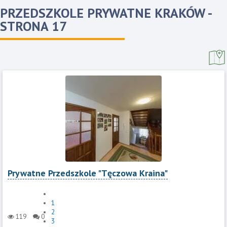
PRZEDSZKOLE PRYWATNE KRAKÓW
-
STRONA 17
Prywatne Przedszkole "Tęczowa Kraina"
1
2
119
0
3