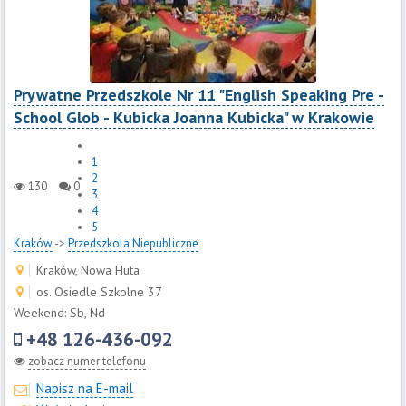
Prywatne Przedszkole Nr 11 "English Speaking Pre -
School Glob - Kubicka Joanna Kubicka" w Krakowie
1
2
130
0
3
4
5
Kraków
->
Przedszkola Niepubliczne
Kraków, Nowa Huta
os. Osiedle Szkolne 37
Weekend: Sb, Nd
+48 126-436-092
zobacz numer telefonu
Napisz na E-mail