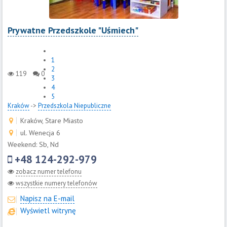
Prywatne Przedszkole "Uśmiech"
1
2
119
0
3
4
5
Kraków
->
Przedszkola Niepubliczne
Kraków, Stare Miasto
ul. Wenecja 6
Weekend: Sb, Nd
+48 124-292-979
zobacz numer telefonu
wszystkie numery telefonów
Napisz na E-mail
Wyświetl witrynę