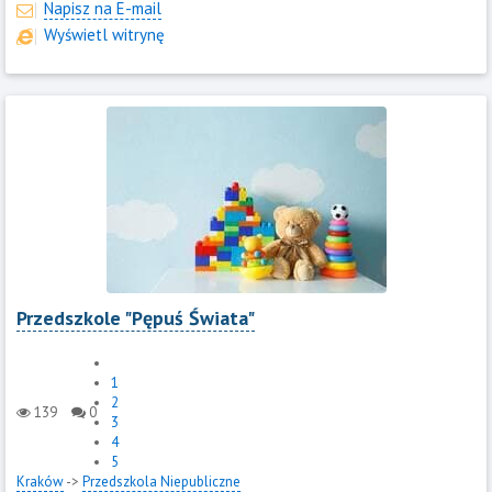
Napisz na E-mail
Wyświetl witrynę
Przedszkole "Pępuś Świata"
1
2
139
0
3
4
5
Kraków
->
Przedszkola Niepubliczne