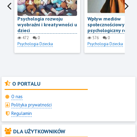
Psychologia rozwoju
Wpływ mediów
wyobraźni i kreatywności u
społecznościowych na
dzieci
psychologiczny rozwój 
samoocenę nastolatk
472
0
576
0
Psychologia Dziecka
Psychologia Dziecka
O PORTALU
O nas
Polityka prywatności
Regulamin
DLA UŻYTKOWNIKÓW