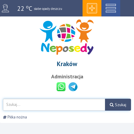
o
22
C
słabe opady deszczu
Kraków
Administracja
Szukaj
Piłka nożna