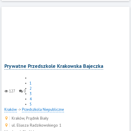
Prywatne Przedszkole Krakowska Bajeczka
1
2
127
0
3
4
5
Kraków
->
Przedszkola Niepubliczne
Kraków, Prądnik Biały
ul. Eliasza Radzikowskiego 1