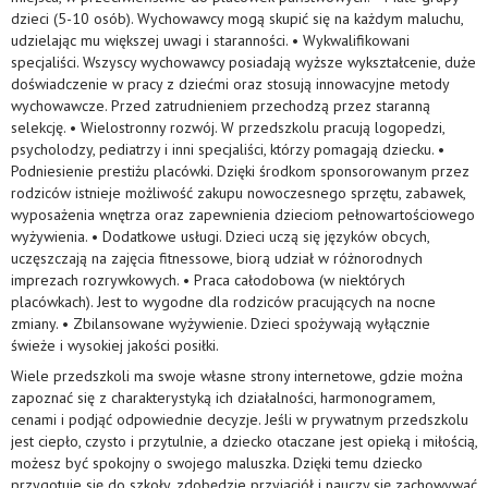
dzieci (5-10 osób). Wychowawcy mogą skupić się na każdym maluchu,
udzielając mu większej uwagi i staranności. • Wykwalifikowani
specjaliści. Wszyscy wychowawcy posiadają wyższe wykształcenie, duże
doświadczenie w pracy z dziećmi oraz stosują innowacyjne metody
wychowawcze. Przed zatrudnieniem przechodzą przez staranną
selekcję. • Wielostronny rozwój. W przedszkolu pracują logopedzi,
psycholodzy, pediatrzy i inni specjaliści, którzy pomagają dziecku. •
Podniesienie prestiżu placówki. Dzięki środkom sponsorowanym przez
rodziców istnieje możliwość zakupu nowoczesnego sprzętu, zabawek,
wyposażenia wnętrza oraz zapewnienia dzieciom pełnowartościowego
wyżywienia. • Dodatkowe usługi. Dzieci uczą się języków obcych,
uczęszczają na zajęcia fitnessowe, biorą udział w różnorodnych
imprezach rozrywkowych. • Praca całodobowa (w niektórych
placówkach). Jest to wygodne dla rodziców pracujących na nocne
zmiany. • Zbilansowane wyżywienie. Dzieci spożywają wyłącznie
świeże i wysokiej jakości posiłki.
Wiele przedszkoli ma swoje własne strony internetowe, gdzie można
zapoznać się z charakterystyką ich działalności, harmonogramem,
cenami i podjąć odpowiednie decyzje. Jeśli w prywatnym przedszkolu
jest ciepło, czysto i przytulnie, a dziecko otaczane jest opieką i miłością,
możesz być spokojny o swojego maluszka. Dzięki temu dziecko
przygotuje się do szkoły, zdobędzie przyjaciół i nauczy się zachowywać