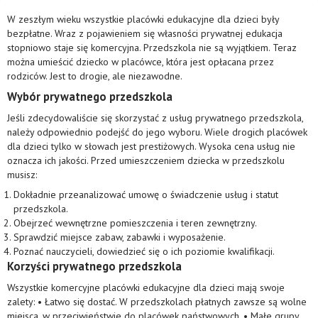
W zeszłym wieku wszystkie placówki edukacyjne dla dzieci były
bezpłatne. Wraz z pojawieniem się własności prywatnej edukacja
stopniowo staje się komercyjna. Przedszkola nie są wyjątkiem. Teraz
można umieścić dziecko w placówce, która jest opłacana przez
rodziców. Jest to drogie, ale niezawodne.
Wybór prywatnego przedszkola
Jeśli zdecydowaliście się skorzystać z usług prywatnego przedszkola,
należy odpowiednio podejść do jego wyboru. Wiele drogich placówek
dla dzieci tylko w słowach jest prestiżowych. Wysoka cena usług nie
oznacza ich jakości. Przed umieszczeniem dziecka w przedszkolu
musisz:
Dokładnie przeanalizować umowę o świadczenie usług i statut
przedszkola.
Obejrzeć wewnętrzne pomieszczenia i teren zewnętrzny.
Sprawdzić miejsce zabaw, zabawki i wyposażenie.
Poznać nauczycieli, dowiedzieć się o ich poziomie kwalifikacji.
Korzyści prywatnego przedszkola
Wszystkie komercyjne placówki edukacyjne dla dzieci mają swoje
zalety: • Łatwo się dostać. W przedszkolach płatnych zawsze są wolne
miejsca, w przeciwieństwie do placówek państwowych. • Małe grupy