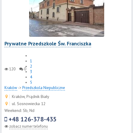
Prywatne Przedszkole Św. Franciszka
1
2
120
0
3
4
5
Kraków
->
Przedszkola Niepubliczne
Kraków, Prądnik Biały
ul. Sosnowiecka 12
Weekend: Sb, Nd
+48 126-378-435
zobacz numer telefonu