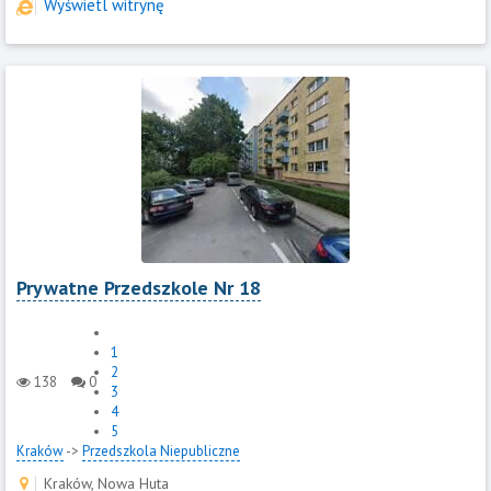
Wyświetl witrynę
Prywatne Przedszkole Nr 18
1
2
138
0
3
4
5
Kraków
->
Przedszkola Niepubliczne
Kraków, Nowa Huta