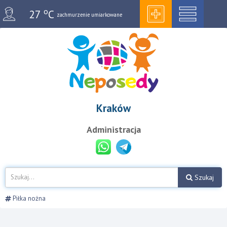
o
27
C
zachmurzenie umiarkowane
Kraków
Administracja
Szukaj
Piłka nożna