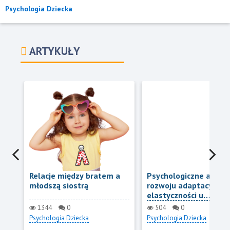
Psychologia Dziecka
ARTYKUŁY
Relacje między bratem a
Psychologiczne aspek
młodszą siostrą
rozwoju adaptacyjności
elastyczności u
nastolatków
1344
0
504
0
Psychologia Dziecka
Psychologia Dziecka