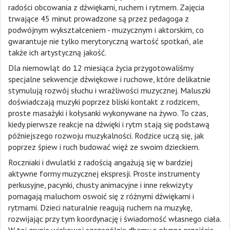
radości obcowania z dźwiękami, ruchem i rytmem. Zajęcia
trwające 45 minut prowadzone są przez pedagoga z
podwójnym wykształceniem - muzycznym i aktorskim, co
gwarantuje nie tylko merytoryczną wartość spotkań, ale
także ich artystyczną jakość.
Dla niemowląt do 12 miesiąca życia przygotowaliśmy
specjalne sekwencje dźwiękowe i ruchowe, które delikatnie
stymulują rozwój słuchu i wrażliwości muzycznej. Maluszki
doświadczają muzyki poprzez bliski kontakt z rodzicem,
proste masażyki i kołysanki wykonywane na żywo. To czas,
kiedy pierwsze reakcje na dźwięki i rytm stają się podstawą
późniejszego rozwoju muzykalności. Rodzice uczą się, jak
poprzez śpiew i ruch budować więź ze swoim dzieckiem.
Roczniaki i dwulatki z radością angażują się w bardziej
aktywne formy muzycznej ekspresji. Proste instrumenty
perkusyjne, pacynki, chusty animacyjne i inne rekwizyty
pomagają maluchom oswoić się z różnymi dźwiękami i
rytmami. Dzieci naturalnie reagują ruchem na muzykę,
rozwijając przy tym koordynację i świadomość własnego ciała.
W tej grupie wiekowej szczególnie dbamy o płynne przejścia