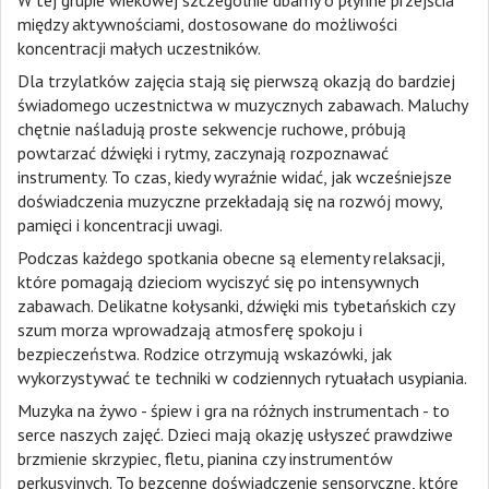
między aktywnościami, dostosowane do możliwości
koncentracji małych uczestników.
Dla trzylatków zajęcia stają się pierwszą okazją do bardziej
świadomego uczestnictwa w muzycznych zabawach. Maluchy
chętnie naśladują proste sekwencje ruchowe, próbują
powtarzać dźwięki i rytmy, zaczynają rozpoznawać
instrumenty. To czas, kiedy wyraźnie widać, jak wcześniejsze
doświadczenia muzyczne przekładają się na rozwój mowy,
pamięci i koncentracji uwagi.
Podczas każdego spotkania obecne są elementy relaksacji,
które pomagają dzieciom wyciszyć się po intensywnych
zabawach. Delikatne kołysanki, dźwięki mis tybetańskich czy
szum morza wprowadzają atmosferę spokoju i
bezpieczeństwa. Rodzice otrzymują wskazówki, jak
wykorzystywać te techniki w codziennych rytuałach usypiania.
Muzyka na żywo - śpiew i gra na różnych instrumentach - to
serce naszych zajęć. Dzieci mają okazję usłyszeć prawdziwe
brzmienie skrzypiec, fletu, pianina czy instrumentów
perkusyjnych. To bezcenne doświadczenie sensoryczne, które