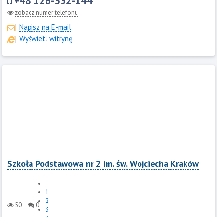
+48 126-332-144
zobacz numer telefonu
Napisz na E-mail
Wyświetl witrynę
Szkoła Podstawowa nr 2 im. św. Wojciecha Kraków
1
2
50
0
3