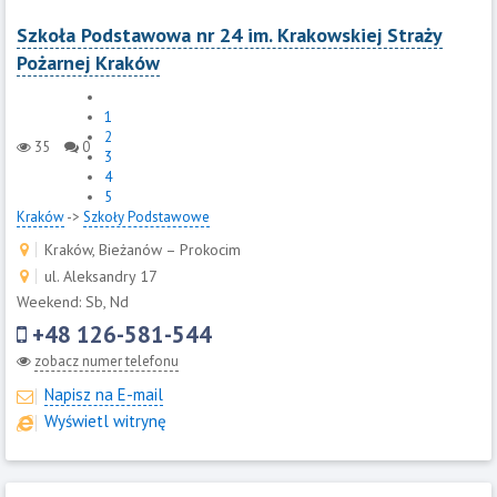
Szkoła Podstawowa nr 24 im. Krakowskiej Straży
Pożarnej Kraków
1
2
35
0
3
4
5
Kraków
->
Szkoły Podstawowe
Kraków, Bieżanów – Prokocim
ul. Aleksandry 17
Weekend: Sb, Nd
+48 126-581-544
zobacz numer telefonu
Napisz na E-mail
Wyświetl witrynę