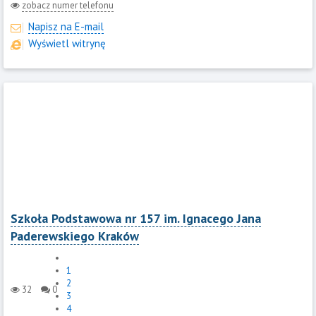
zobacz numer telefonu
Napisz na E-mail
Wyświetl witrynę
Szkoła Podstawowa nr 157 im. Ignacego Jana
Paderewskiego Kraków
1
2
32
0
3
4