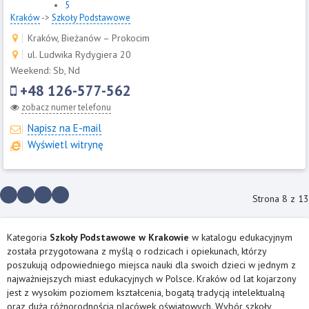
5
Kraków
->
Szkoły Podstawowe
Kraków, Bieżanów – Prokocim
ul. Ludwika Rydygiera 20
Weekend: Sb, Nd
+48 126-577-562
zobacz numer telefonu
Napisz na E-mail
Wyświetl witrynę
Strona 8 z 13
Kategoria
Szkoły Podstawowe w Krakowie
w katalogu edukacyjnym
została przygotowana z myślą o rodzicach i opiekunach, którzy
poszukują odpowiedniego miejsca nauki dla swoich dzieci w jednym z
najważniejszych miast edukacyjnych w Polsce. Kraków od lat kojarzony
jest z wysokim poziomem kształcenia, bogatą tradycją intelektualną
oraz dużą różnorodnością placówek oświatowych. Wybór szkoły