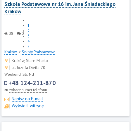
Szkoła Podstawowa nr 16 im. Jana Śniadeckiego
Kraków
1
2
28
0
3
4
5
Kraków
->
Szkoły Podstawowe
Kraków, Stare Miasto
ul. Józefa Dietla 70
Weekend: Sb, Nd
+48 124-211-870
zobacz numer telefonu
Napisz na E-mail
Wyświetl witrynę