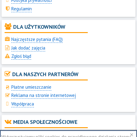
Polityka prywatności
Regulamin
DLA UŻYTKOWNIKÓW
Najczęstsze pytania (FAQ)
Jak dodać zajęcia
Zgłoś błąd
DLA NASZYCH PARTNERÓW
Płatne umieszczanie
Reklama na stronie internetowej
Współpraca
MEDIA SPOŁECZNOŚCIOWE
×
Jesteśmy na Instagram
Wykorzystujemy pliki cookies do prawidłowego działania strony,