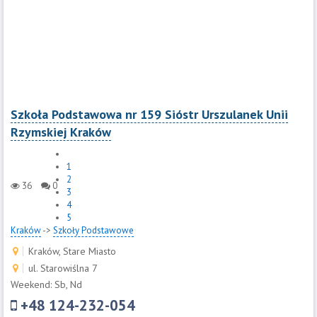
Szkoła Podstawowa nr 159 Sióstr Urszulanek Unii
Rzymskiej Kraków
1
2
36
0
3
4
5
Kraków
->
Szkoły Podstawowe
Kraków, Stare Miasto
ul. Starowiślna 7
Weekend: Sb, Nd
+48 124-232-054