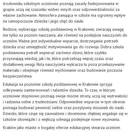
środowisku szkolnym uczniowie poznają zasady funkcjonowania w
grupie, uczą się szacunku wobec innych oraz odpowiedzialności za
własne zachowanie. Atmosfera panująca w szkole ma ogromny wpływ
na samopoczucie dziecka i jego chęć do nauki.
Rodzice, wybierając szkołę podstawową w Krakowie, zwracają uwagę
nie tylko na poziom nauczania, ale również na podejście nauczycieli do
uczniów. Ważne jest indywidualne wsparcie, dostrzeganie potrzeb
dziecka oraz umiejętność motywowania go do rozwoju. Dobra szkoła
podstawowa potrafi wspierać zarówno dzieci, które szybko
przyswajają wiedzę, jak i te, które potrzebują więcej czasu oraz
dodatkowej uwagi. Rola nauczyciela wykracza tu poza przekazywanie
materiału i obejmuje również wychowanie oraz budowanie poczucia
bezpieczeństwa.
Edukacja na poziomie szkoły podstawowej w Krakowie sprzyja
odkrywaniu zainteresowań i talentów dziecka. To czas, w którym
uczniowie stopniowo poznają swoje mocne strony, uczą się wytrwałości
i radzenia sobie z trudnościami. Odpowiednie wsparcie w tym okresie
pomaga budować pewność siebie oraz pozytywny stosunek do nauki.
Dziecko, które czuje się zauważone i docenione, chętniej angażuje się w
szkolne obowiązki i z większą odwagą podejmuje nowe wyzwania.
Kraków jako miasto o bogatej ofercie edukacyjnej stwarza uczniom