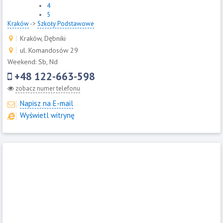
4
5
Kraków
->
Szkoły Podstawowe
Kraków, Dębniki
ul. Komandosów 29
Weekend: Sb, Nd
+48 122-663-598
zobacz numer telefonu
Napisz na E-mail
Wyświetl witrynę