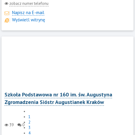
zobacz numer telefonu
Napisz na E-mail
Wyświetl witrynę
Szkoła Podstawowa nr 160 im. św. Augustyna
Zgromadzenia Sióstr Augustianek Kraków
1
2
39
0
3
4