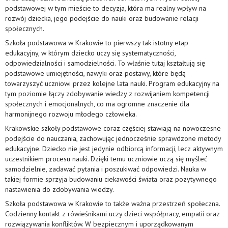
podstawowej w tym mieście to decyzja, która ma realny wpływ na
rozwój dziecka, jego podejście do nauki oraz budowanie relacji
społecznych.
Szkoła podstawowa w Krakowie to pierwszy tak istotny etap
edukacyjny, w którym dziecko uczy się systematyczności,
odpowiedzialności i samodzielności. To właśnie tutaj kształtują się
podstawowe umiejętności, nawyki oraz postawy, które będą
towarzyszyć uczniowi przez kolejne lata nauki. Program edukacyjny na
tym poziomie łączy zdobywanie wiedzy z rozwijaniem kompetencji
społecznych i emocjonalnych, co ma ogromne znaczenie dla
harmonijnego rozwoju młodego człowieka.
Krakowskie szkoły podstawowe coraz częściej stawiają na nowoczesne
podejście do nauczania, zachowując jednocześnie sprawdzone metody
edukacyjne. Dziecko nie jest jedynie odbiorcą informacji, lecz aktywnym
uczestnikiem procesu nauki. Dzięki temu uczniowie uczą się myśleć
samodzielnie, zadawać pytania i poszukiwać odpowiedzi. Nauka w
takiej formie sprzyja budowaniu ciekawości świata oraz pozytywnego
nastawienia do zdobywania wiedzy.
Szkoła podstawowa w Krakowie to także ważna przestrzeń społeczna.
Codzienny kontakt z rówieśnikami uczy dzieci współpracy, empatii oraz
rozwiązywania konfliktów. W bezpiecznym i uporządkowanym