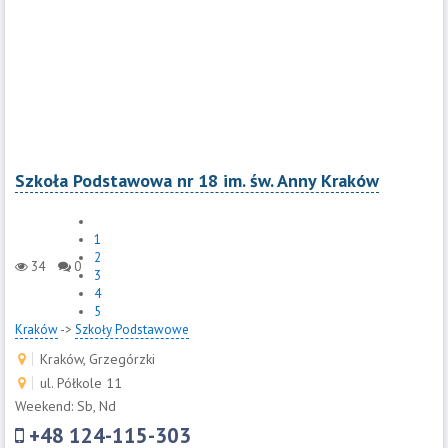
Szkoła Podstawowa nr 18 im. św. Anny Kraków
1
2
34
0
3
4
5
Kraków
->
Szkoły Podstawowe
Kraków, Grzegórzki
ul. Półkole 11
Weekend: Sb, Nd
+48 124-115-303