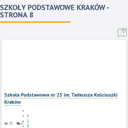
SZKOŁY PODSTAWOWE KRAKÓW
-
STRONA 8
Szkoła Podstawowa nr 25 im. Tadeusza Kościuszki
Kraków
1
2
35
0
3