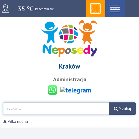
o
35
C
bezchmurnie
Kraków
Administracja
Szukaj
Piłka nożna