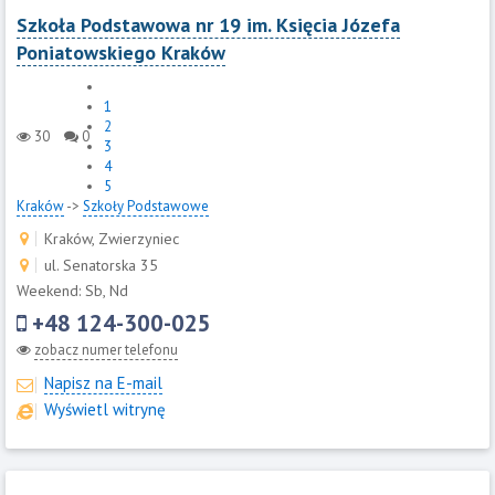
Szkoła Podstawowa nr 19 im. Księcia Józefa
Poniatowskiego Kraków
1
2
30
0
3
4
5
Kraków
->
Szkoły Podstawowe
Kraków, Zwierzyniec
ul. Senatorska 35
Weekend: Sb, Nd
+48 124-300-025
zobacz numer telefonu
Napisz na E-mail
Wyświetl witrynę