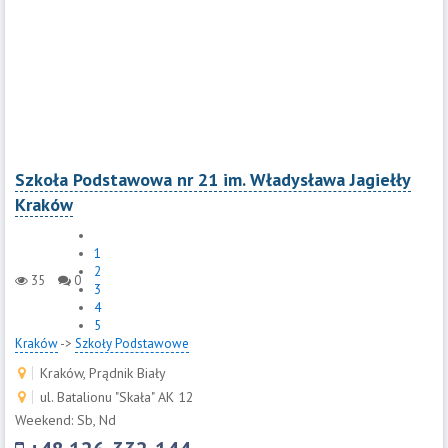
Szkoła Podstawowa nr 21 im. Władysława Jagiełły
Kraków
1
2
35
0
3
4
5
Kraków
->
Szkoły Podstawowe
Kraków, Prądnik Biały
ul. Batalionu "Skała" AK 12
Weekend: Sb, Nd