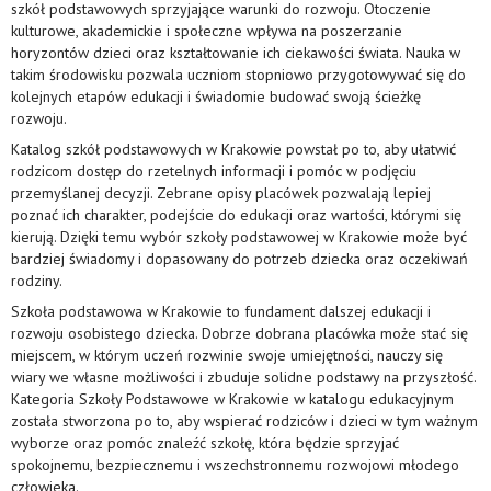
szkół podstawowych sprzyjające warunki do rozwoju. Otoczenie
kulturowe, akademickie i społeczne wpływa na poszerzanie
horyzontów dzieci oraz kształtowanie ich ciekawości świata. Nauka w
takim środowisku pozwala uczniom stopniowo przygotowywać się do
kolejnych etapów edukacji i świadomie budować swoją ścieżkę
rozwoju.
Katalog szkół podstawowych w Krakowie powstał po to, aby ułatwić
rodzicom dostęp do rzetelnych informacji i pomóc w podjęciu
przemyślanej decyzji. Zebrane opisy placówek pozwalają lepiej
poznać ich charakter, podejście do edukacji oraz wartości, którymi się
kierują. Dzięki temu wybór szkoły podstawowej w Krakowie może być
bardziej świadomy i dopasowany do potrzeb dziecka oraz oczekiwań
rodziny.
Szkoła podstawowa w Krakowie to fundament dalszej edukacji i
rozwoju osobistego dziecka. Dobrze dobrana placówka może stać się
miejscem, w którym uczeń rozwinie swoje umiejętności, nauczy się
wiary we własne możliwości i zbuduje solidne podstawy na przyszłość.
Kategoria Szkoły Podstawowe w Krakowie w katalogu edukacyjnym
została stworzona po to, aby wspierać rodziców i dzieci w tym ważnym
wyborze oraz pomóc znaleźć szkołę, która będzie sprzyjać
spokojnemu, bezpiecznemu i wszechstronnemu rozwojowi młodego
człowieka.