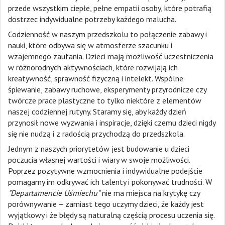
przede wszystkim ciepłe, pełne empatii osoby, które potrafią
dostrzec indywidualne potrzeby każdego malucha.
Codzienność w naszym przedszkolu to połączenie zabawy i
nauki, które odbywa się w atmosferze szacunku i
wzajemnego zaufania. Dzieci mają możliwość uczestniczenia
w różnorodnych aktywnościach, które rozwijają ich
kreatywność, sprawność fizyczną i intelekt. Wspólne
śpiewanie, zabawy ruchowe, eksperymenty przyrodnicze czy
twórcze prace plastyczne to tylko niektóre z elementów
naszej codziennej rutyny. Staramy się, aby każdy dzień
przynosił nowe wyzwania i inspiracje, dzięki czemu dzieci nigdy
się nie nudzą i z radością przychodzą do przedszkola.
Jednym z naszych priorytetów jest budowanie u dzieci
poczucia własnej wartości i wiary w swoje możliwości.
Poprzez pozytywne wzmocnienia i indywidualne podejście
pomagamy im odkrywać ich talenty i pokonywać trudności. W
"Departamencie Uśmiechu"
nie ma miejsca na krytykę czy
porównywanie – zamiast tego uczymy dzieci, że każdy jest
wyjątkowy i że błędy są naturalną częścią procesu uczenia się.