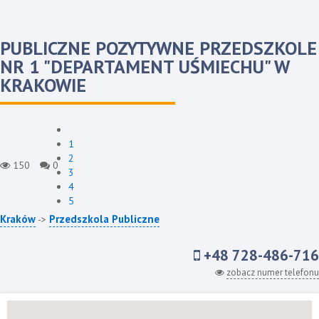
PUBLICZNE POZYTYWNE PRZEDSZKOLE
NR 1 "DEPARTAMENT UŚMIECHU" W
KRAKOWIE
1
2
150
0
3
4
5
Kraków
Przedszkola Publiczne
->
+48 728-486-716
zobacz numer telefonu