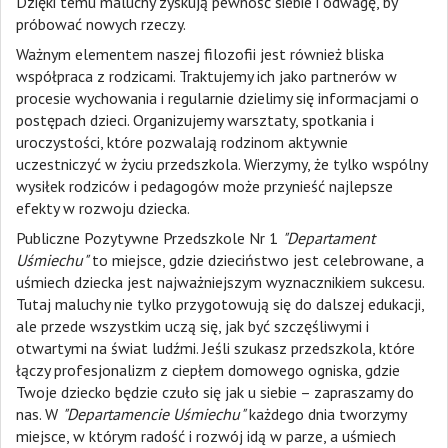
Dzięki temu maluchy zyskują pewność siebie i odwagę, by
próbować nowych rzeczy.
Ważnym elementem naszej filozofii jest również bliska
współpraca z rodzicami. Traktujemy ich jako partnerów w
procesie wychowania i regularnie dzielimy się informacjami o
postępach dzieci. Organizujemy warsztaty, spotkania i
uroczystości, które pozwalają rodzinom aktywnie
uczestniczyć w życiu przedszkola. Wierzymy, że tylko wspólny
wysiłek rodziców i pedagogów może przynieść najlepsze
efekty w rozwoju dziecka.
Publiczne Pozytywne Przedszkole Nr 1
"Departament
Uśmiechu"
to miejsce, gdzie dzieciństwo jest celebrowane, a
uśmiech dziecka jest najważniejszym wyznacznikiem sukcesu.
Tutaj maluchy nie tylko przygotowują się do dalszej edukacji,
ale przede wszystkim uczą się, jak być szczęśliwymi i
otwartymi na świat ludźmi. Jeśli szukasz przedszkola, które
łączy profesjonalizm z ciepłem domowego ogniska, gdzie
Twoje dziecko będzie czuło się jak u siebie – zapraszamy do
nas. W
"Departamencie Uśmiechu"
każdego dnia tworzymy
miejsce, w którym radość i rozwój idą w parze, a uśmiech