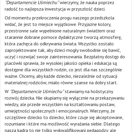
"Departamencie Uśmiechu"
wierzymy, że nauka poprzez
radość to najlepsza inwestycja w przyszłość dzieci.
Od momentu przekroczenia progu naszego przedszkola
widać, że jest to miejsce wyjątkowe. Przyjazne kolory,
przestronne sale wypełnione naturalnym światłem oraz
starannie dobrane pomoce dydaktyczne tworzą atmosferę,
która zachęca do odkrywania świata. Wszystko zostało
zaprojektowane tak, aby dzieci mogły swobodnie się bawić,
uczyć i rozwijać swoje zainteresowania. Bezpłatny dostęp do
placówki sprawia, że wysokiej jakości opieka i edukacja są
dostępne dla wszystkich rodzin, co jest dla nas szczególnie
ważne. Chcemy, aby każde dziecko, niezależnie od sytuacji
materialnej rodziców, miało równe szanse na dobry start.
W
"Departamencie Uśmiechu"
stawiamy na holistyczny
rozwój dziecka. Nie skupiamy się wyłącznie na przekazywaniu
wiedzy, ale przede wszystkim na kształtowaniu postaw,
umiejętności społecznych i emocjonalnych. Wierzymy, że
szczęśliwe dziecko to dziecko, które czuje się akceptowane,
rozumiane i które ma możliwość wyrażania siebie. Dlatego
nasza kadra to nie tylko wykwalifikowani pedagodzy, ale