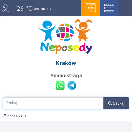
o
26
C
bezchmurnie
Kraków
Administracja
Szukaj
Piłka nożna