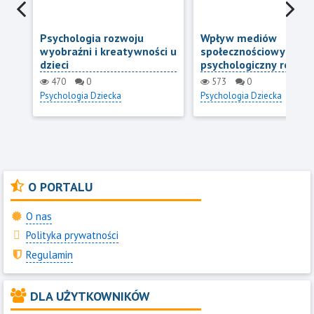
Psychologia rozwoju
Wpływ mediów
wyobraźni i kreatywności u
społecznościowych na
dzieci
psychologiczny rozwój 
samoocenę nastolatk
470
0
573
0
Psychologia Dziecka
Psychologia Dziecka
O PORTALU
O nas
Polityka prywatności
Regulamin
DLA UŻYTKOWNIKÓW