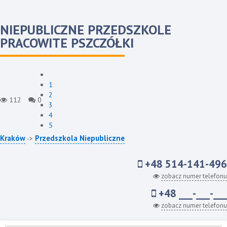
NIEPUBLICZNE PRZEDSZKOLE
PRACOWITE PSZCZÓŁKI
1
2
112
0
3
4
5
Kraków
Przedszkola Niepubliczne
->
+48 514-141-496
zobacz numer telefonu
+48 ___-___-___
zobacz numer telefonu