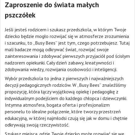
Zaproszenie do świata małych
pszczółek
Jeśli jesteś rodzicem i szukasz przedszkola, w którym Twoje
dziecko będzie mogło rozwijać się w atmosferze zrozumienia
i szacunku, to „Busy Bees” jest tym, czego potrzebujesz. Tutaj
mali badacze mogą odkrywać świat, rozwijać swoje
zainteresowania i zdobywać pierwszych przyjaciół pod ścisłym
nadzorem opiekunki. Cały dzień zabawy, kreatywności i
zdobywania wiedzy, rozwijania osobowości i inteligencji.
Wybór przedszkola to jedna z pierwszych i najważniejszych
decyzji pedagogicznych rodziców. W „Busy Bees” znaleźliśmy
propozycję, która łączy wyjątkową opiekę i pedagogikę z
indywidualnym podejściem do każdego chłopca i dziewczynki.
Intymna atmosfera, bogata oferta i profesjonalizm
personelu to idealne połączenie, które tworzy przestrzeń
edukacyjną, w której najmłodsi czują się jak w domu i chętnie
odkrywają swoją rzeczywistość.
Szukasz miejsca, gdzie Twoje dziecko może rozwijać się we