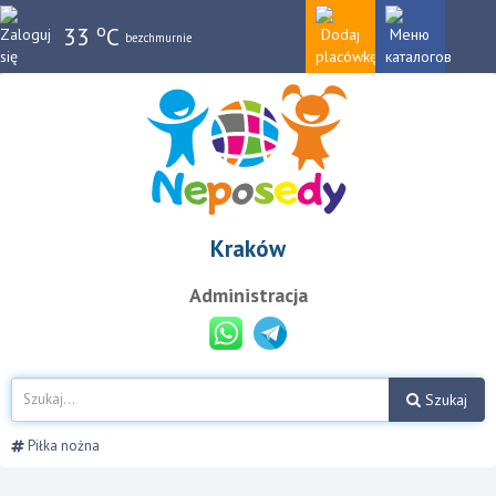
o
33
C
bezchmurnie
Kraków
Administracja
Szukaj
Piłka nożna