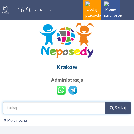
o
16
C
bezchmurnie
Kraków
Administracja
Szukaj
Piłka nożna