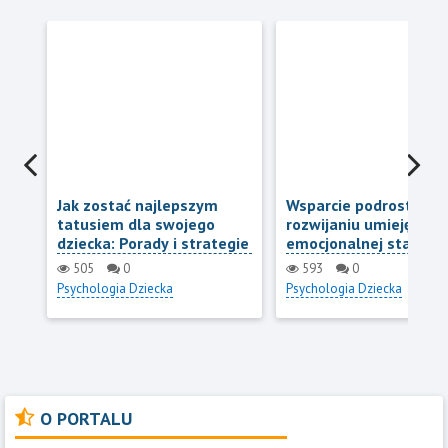
Jak zostać najlepszym
Wsparcie podrostków
tatusiem dla swojego
rozwijaniu umiejętnośc
dziecka: Porady i strategie
emocjonalnej stabilnoś
odporności
505
0
593
0
Psychologia Dziecka
Psychologia Dziecka
O PORTALU