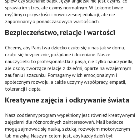
śpiew czy słuchanie bajek. Język angielski nie jest czymś, co
sprawia im stres, ale czymś normalnym. W Lokomotywie
myślimy o przyszłości i nowoczesnej edukacji, ale nie
zapominamy o ponadczasowych wartościach.
Bezpieczeństwo, relacje i wartości
Chcemy, aby Państwa dziecko czuło się u nas jak w domu,
czuło się bezpiecznie, pożądane i doceniane. Nasze
nauczycielki to profesjonalistki z pasją, nie tylko nauczycielki,
ale osoby tworzące relacje z dziećmi, oparte na wzajemnym
zaufaniu i szacunku. Pomagamy w ich emocjonalnym i
społecznym rozwoju, a także uczymy współpracy, empatii,
tolerancji i ciepła.
Kreatywne zajęcia i odkrywanie świata
Nasz codzienny program wypełniony jest również kreatywnymi
zajęciami dla różnorodnych zainteresowań. Mali badacze
mogą zajmować się nauką, sztuką, rozwojem motorycznym
lub muzyką. Naszym celem jest, aby każdy dzień był