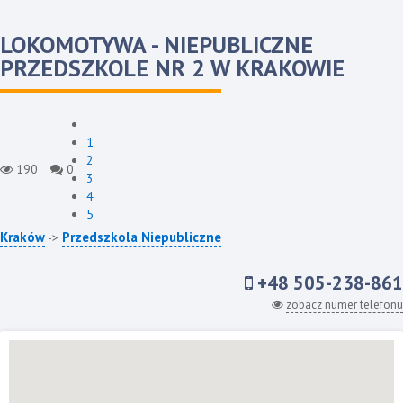
LOKOMOTYWA - NIEPUBLICZNE
PRZEDSZKOLE NR 2 W KRAKOWIE
1
2
190
0
3
4
5
Kraków
Przedszkola Niepubliczne
->
+48 505-238-861
zobacz numer telefonu