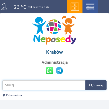
o
23
C
zachmurzenie duże
Kraków
Administracja
Szukaj
Piłka nożna