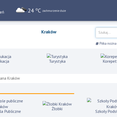
o
24
C
zachmurzenie duże
ień
Kraków
Piłka nożna
kacja
Turystyka
Korepet
rdana Kraków
Żłobki
la Publiczne
Szkoły Pod