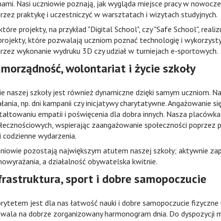
mami. Nasi uczniowie poznają, jak wygląda miejsce pracy w nowoc
rzez praktykę i uczestniczyć w warsztatach i wizytach studyjnych.
które projekty, na przykład "Digital School", czy "Safe School", re
projekty, które pozwalają uczniom poznać technologię i wykorzysty
rzez wykonanie wydruku 3D czy udział w turniejach e-sportowych.
morządność, wolontariat i życie szkoły
ie naszej szkoły jest również dynamiczne dzięki samym uczniom. 
ałania, np. dni kampanii czy inicjatywy charytatywne. Angażowanie
tałtowaniu empatii i poświęcenia dla dobra innych. Nasza placówk
łecznościowych, wspierając zaangażowanie społeczności poprzez pl
 i codzienne wydarzenia.
niowie pozostają największym atutem naszej szkoły; aktywnie z
owyrażania, a działalność obywatelska kwitnie.
frastruktura, sport i dobre samopoczucie
orytetem jest dla nas łatwość nauki i dobre samopoczucie fizyczne
wala na dobrze zorganizowany harmonogram dnia. Do dyspozycji 