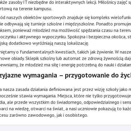
akże zasoby IT niezbędne do interaktywnych lekcji. Miłośnicy zajęć 
rtową na terenie kampusu.
ód naszych obiektów sportowych znajduje się kompleks wielofunk
ie odbywają się turnieje szkolne i międzyszkolne. Ponadto promu
aksem, ponieważ młodzież ma możliwość spędzania czasu na terena
oczynku i aktywnego wypoczynku. Spokojna i bezpieczna okolica, s
jską dodatkowo wyróżniają naszą lokalizację.
iętamy o fundamentalnych kwestiach, takich jak żywienie. W nasz
owe obiady. Sklepik szkolny lub automat ze zdrową żywnością da
ewniamy, że młodzież ma siłę i energię potrzebną do nauki i działan
zyjazne wymagania – przygotowanie do życ
a nasza zasada działania definiowana jest przez wizję szkoły jako mi
nocześnie stawia wymagania. Miejsca, które nie tylko przygotowuj
dia, ale przede wszystkim do świadomego, odpowiedzialnego i sens
arci na wiedzę, otwarci na świat, a nasi uczniowie pokazują to każd
cesu zarówno zawodowego, jak i osobistego.