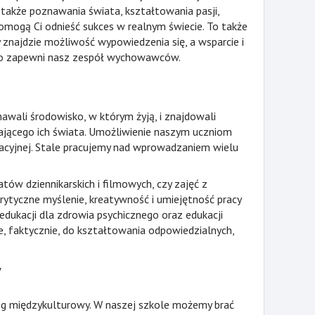
 także poznawania świata, kształtowania pasji,
pomogą Ci odnieść sukces w realnym świecie. To także
y znajdzie możliwość wypowiedzenia się, a wsparcie i
go zapewni nasz zespół wychowawców.
nawali środowisko, w którym żyją, i znajdowali
ającego ich świata. Umożliwienie naszym uczniom
kacyjnej. Stale pracujemy nad wprowadzaniem wielu
ów dziennikarskich i filmowych, czy zajęć z
krytyczne myślenie, kreatywność i umiejętność pracy
dukacji dla zdrowia psychicznego oraz edukacji
ne, faktycznie, do kształtowania odpowiedzialnych,
y
g międzykulturowy. W naszej szkole możemy brać