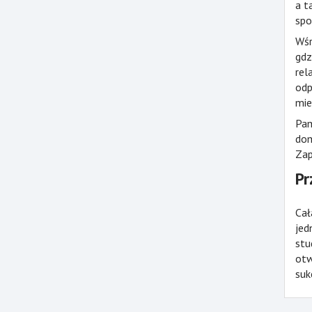
a t
spo
Wśr
gdz
rel
odp
mie
Pam
dom
Zap
Pr
Cał
jed
stu
otw
suk