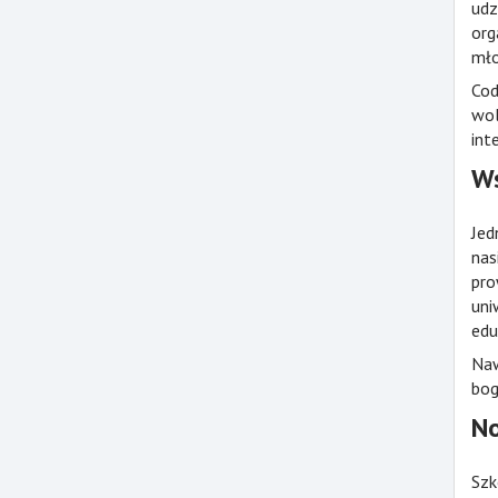
udz
org
mło
Cod
wol
int
Ws
Jed
nas
pro
uni
edu
Naw
bog
No
Szk