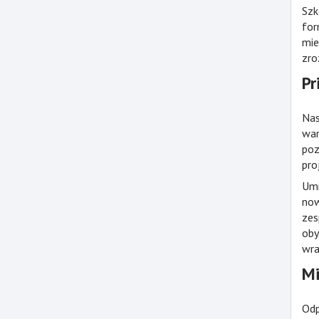
Szk
for
mie
zro
Pr
Nas
war
poz
pro
Umi
now
zes
oby
wra
Mi
Odp