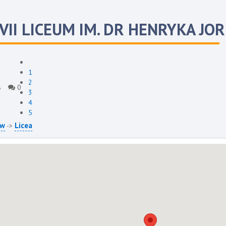
VII LICEUM IM. DR HENRYKA J
1
2
8
0
3
4
5
ów
Licea
->