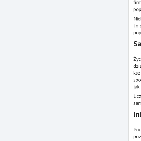
fir
pop
Nie
to 
pop
Sa
Życ
dzi
ksz
spo
jak
Ucz
sam
In
Pri
poz