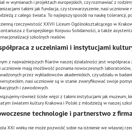
iał w wymianach i projektach europejskich, czy rozmawiać z rodzim
anizacjami takimi jak fundacja, czy stowarzyszenie, nasi uczniowi
dzieżą z całego świata. To najlepszy sposób na naukę tolerancji, po
zienną rzeczywistość XXVII Liceum Ogólnokształcącego w Krakowi
ontariusza z Europejskiego Korpusu Solidarności, a także asystenta
ernacjonalizacji szkolnych realiów.
półpraca z uczelniami i instytucjami kultur
nym z najważniejszych filarów naszej działalności jest współpraca
i uczniowie mają możliwość poznania nowoczesnych laboratoriów, 
wadzonych przez wykładowców akademickich, czy udziału w badani
wersyteckim, nasi uczniowie są w stanie zweryfikować swoje pomy
kacyjnych i zawodowych.
iązujemy również ścisłe więzi z takimi instytucjami jak muzeum, kin
atym światem kultury Krakowa i Polski z młodzieżą w naszej szkol
woczesne technologie i partnerstwo z firm
oła XXI wieku nie może pozwolić sobie na istnienie we własnej rz