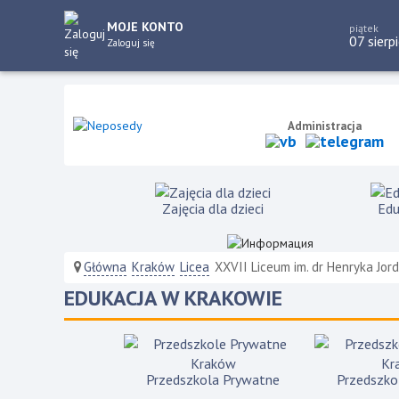
MOJE KONTO
piątek
07 sierp
Zaloguj się
Administracja
Zajęcia dla dzieci
Edu
Główna
Kraków
Licea
XXVII Liceum im. dr Henryka Jo
EDUKACJA W KRAKOWIE
Przedszkola Prywatne
Przedszko