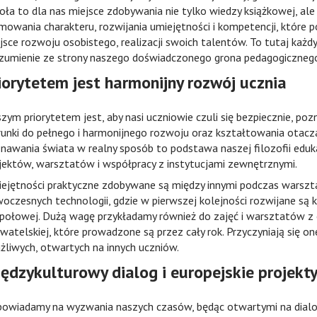
oła to dla nas miejsce zdobywania nie tylko wiedzy książkowej, ale
mowania charakteru, rozwijania umiejętności i kompetencji, które 
jsce rozwoju osobistego, realizacji swoich talentów. To tutaj każd
zumienie ze strony naszego doświadczonego grona pedagogiczne
iorytetem jest harmonijny rozwój ucznia
zym priorytetem jest, aby nasi uczniowie czuli się bezpiecznie, poz
unki do pełnego i harmonijnego rozwoju oraz kształtowania otacz
nawania świata w realny sposób to podstawa naszej filozofii edu
jektów, warsztatów i współpracy z instytucjami zewnętrznymi.
ejętności praktyczne zdobywane są między innymi podczas warsztat
oczesnych technologii, gdzie w pierwszej kolejności rozwijane są 
połowej. Dużą wagę przykładamy również do zajęć i warsztatów z e
watelskiej, które prowadzone są przez cały rok. Przyczyniają się o
żliwych, otwartych na innych uczniów.
ędzykulturowy dialog i europejskie projekt
owiadamy na wyzwania naszych czasów, będąc otwartymi na dialo