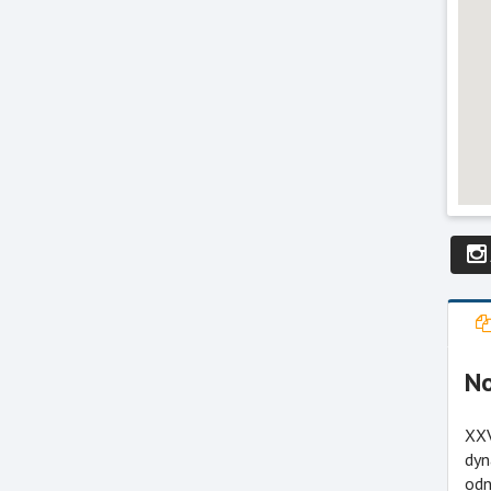
No
XXV
dyn
odn