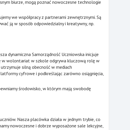
zesnym biurze, mogą poznać nowoczesne technologie
alizujemy we współpracy z partnerami zewnętrznymi. Są
wać ją w sposób odpowiedzialny i kreatywny, np.
Nasza dynamiczna Samorządność Uczniowska inicjuje
 się w wolontariat w szkole odgrywa kluczową rolę w
a utrzymuje silną obecność w mediach
atformy cyfrowe i podkreślając zarówno osiągnięcia,
apewniamy środowisko, w którym mają swobodę
 uczniów. Nasza placówka działa w jednym trybie, co
mamy nowoczesne i dobrze wyposażone sale lekcyjne,