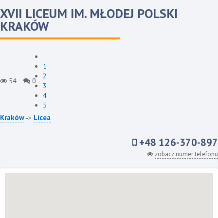
XVII LICEUM IM. MŁODEJ POLSKI
KRAKÓW
1
2
54
0
3
4
5
Kraków
Licea
->
+48 126-370-897
zobacz numer telefonu