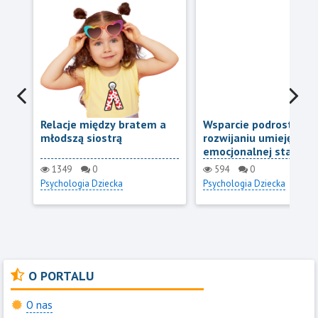
Relacje między bratem a
Wsparcie podrostków
młodszą siostrą
rozwijaniu umiejętnośc
emocjonalnej stabilnoś
odporności
1349
0
594
0
Psychologia Dziecka
Psychologia Dziecka
O PORTALU
O nas