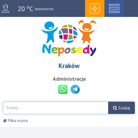
o
20
C
bezchmurnie
Kraków
Administracja
Szukaj
Piłka nożna