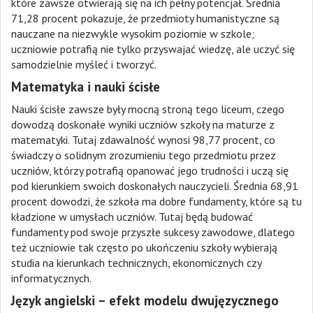
które zawsze otwierają się na ich pełny potencjał. Średnia
71,28 procent pokazuje, że przedmioty humanistyczne są
nauczane na niezwykle wysokim poziomie w szkole;
uczniowie potrafią nie tylko przyswajać wiedzę, ale uczyć się
samodzielnie myśleć i tworzyć.
Matematyka i nauki ścisłe
Nauki ścisłe zawsze były mocną stroną tego liceum, czego
dowodzą doskonałe wyniki uczniów szkoły na maturze z
matematyki. Tutaj zdawalność wynosi 98,77 procent, co
świadczy o solidnym zrozumieniu tego przedmiotu przez
uczniów, którzy potrafią opanować jego trudności i uczą się
pod kierunkiem swoich doskonałych nauczycieli. Średnia 68,91
procent dowodzi, że szkoła ma dobre fundamenty, które są tu
kładzione w umysłach uczniów. Tutaj będą budować
fundamenty pod swoje przyszłe sukcesy zawodowe, dlatego
też uczniowie tak często po ukończeniu szkoły wybierają
studia na kierunkach technicznych, ekonomicznych czy
informatycznych.
Język angielski – efekt modelu dwujęzycznego