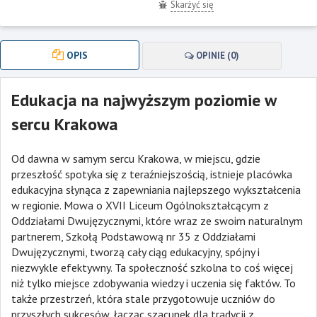
Skarżyć się
OPIS
OPINIE (0)
Edukacja na najwyższym poziomie w
sercu Krakowa
Od dawna w samym sercu Krakowa, w miejscu, gdzie
przeszłość spotyka się z teraźniejszością, istnieje placówka
edukacyjna słynąca z zapewniania najlepszego wykształcenia
w regionie. Mowa o XVII Liceum Ogólnokształcącym z
Oddziałami Dwujęzycznymi, które wraz ze swoim naturalnym
partnerem, Szkołą Podstawową nr 35 z Oddziałami
Dwujęzycznymi, tworzą cały ciąg edukacyjny, spójny i
niezwykle efektywny. Ta społeczność szkolna to coś więcej
niż tylko miejsce zdobywania wiedzy i uczenia się faktów. To
także przestrzeń, która stale przygotowuje uczniów do
przyszłych sukcesów, łącząc szacunek dla tradycji z