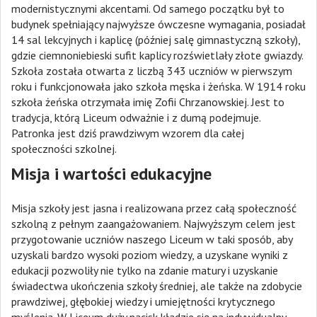
modernistycznymi akcentami. Od samego początku był to
budynek spełniający najwyższe ówczesne wymagania, posiadał
14 sal lekcyjnych i kaplicę (później salę gimnastyczną szkoły),
gdzie ciemnoniebieski sufit kaplicy rozświetlały złote gwiazdy.
Szkoła została otwarta z liczbą 343 uczniów w pierwszym
roku i funkcjonowała jako szkoła męska i żeńska. W 1914 roku
szkoła żeńska otrzymała imię Zofii Chrzanowskiej. Jest to
tradycja, którą Liceum odważnie i z dumą podejmuje.
Patronka jest dziś prawdziwym wzorem dla całej
społeczności szkolnej.
Misja i wartości edukacyjne
Misja szkoły jest jasna i realizowana przez całą społeczność
szkolną z pełnym zaangażowaniem. Najwyższym celem jest
przygotowanie uczniów naszego Liceum w taki sposób, aby
uzyskali bardzo wysoki poziom wiedzy, a uzyskane wyniki z
edukacji pozwoliły nie tylko na zdanie matury i uzyskanie
świadectwa ukończenia szkoły średniej, ale także na zdobycie
prawdziwej, głębokiej wiedzy i umiejętności krytycznego