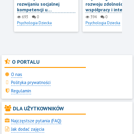
rozwijaniu socjalnej
rozwoju zdolności do
kompetencji u
współpracy i interakcji
nastolatków
693
0
394
0
Psychologia Dziecka
Psychologia Dziecka
O PORTALU
O nas
Polityka prywatności
Regulamin
DLA UŻYTKOWNIKÓW
Najczęstsze pytania (FAQ)
Jak dodać zajęcia