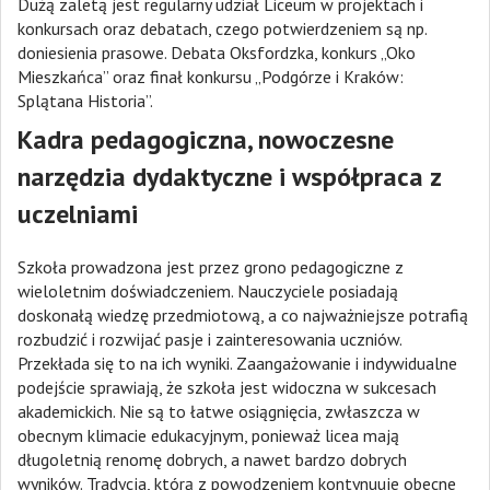
Dużą zaletą jest regularny udział Liceum w projektach i
konkursach oraz debatach, czego potwierdzeniem są np.
doniesienia prasowe. Debata Oksfordzka, konkurs „Oko
Mieszkańca” oraz finał konkursu „Podgórze i Kraków:
Splątana Historia”.
Kadra pedagogiczna, nowoczesne
narzędzia dydaktyczne i współpraca z
uczelniami
Szkoła prowadzona jest przez grono pedagogiczne z
wieloletnim doświadczeniem. Nauczyciele posiadają
doskonałą wiedzę przedmiotową, a co najważniejsze potrafią
rozbudzić i rozwijać pasje i zainteresowania uczniów.
Przekłada się to na ich wyniki. Zaangażowanie i indywidualne
podejście sprawiają, że szkoła jest widoczna w sukcesach
akademickich. Nie są to łatwe osiągnięcia, zwłaszcza w
obecnym klimacie edukacyjnym, ponieważ licea mają
długoletnią renomę dobrych, a nawet bardzo dobrych
wyników. Tradycja, którą z powodzeniem kontynuuje obecne