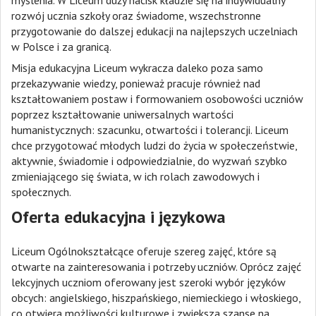
myślenia. W Liceum duży nacisk kładzie się na indywidualny
rozwój ucznia szkoły oraz świadome, wszechstronne
przygotowanie do dalszej edukacji na najlepszych uczelniach
w Polsce i za granicą.
Misja edukacyjna Liceum wykracza daleko poza samo
przekazywanie wiedzy, ponieważ pracuje również nad
kształtowaniem postaw i formowaniem osobowości uczniów
poprzez kształtowanie uniwersalnych wartości
humanistycznych: szacunku, otwartości i tolerancji. Liceum
chce przygotować młodych ludzi do życia w społeczeństwie,
aktywnie, świadomie i odpowiedzialnie, do wyzwań szybko
zmieniającego się świata, w ich rolach zawodowych i
społecznych.
Oferta edukacyjna i językowa
Liceum Ogólnokształcące oferuje szereg zajęć, które są
otwarte na zainteresowania i potrzeby uczniów. Oprócz zajęć
lekcyjnych uczniom oferowany jest szeroki wybór języków
obcych: angielskiego, hiszpańskiego, niemieckiego i włoskiego,
co otwiera możliwości kulturowe i zwiększa szanse na