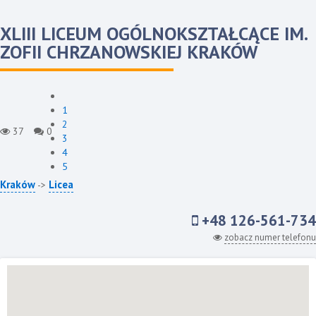
XLIII LICEUM OGÓLNOKSZTAŁCĄCE IM.
ZOFII CHRZANOWSKIEJ KRAKÓW
1
2
37
0
3
4
5
Kraków
Licea
->
+48 126-561-734
zobacz numer telefonu