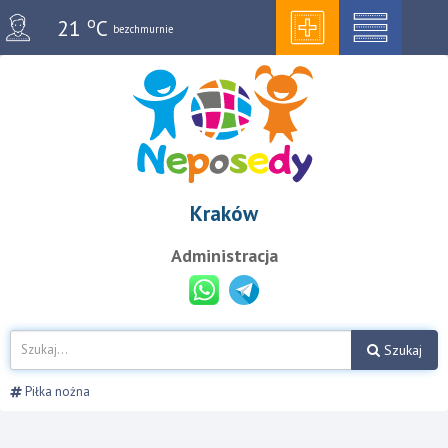
o
21
C
bezchmurnie
Kraków
Administracja
Szukaj
Piłka nożna